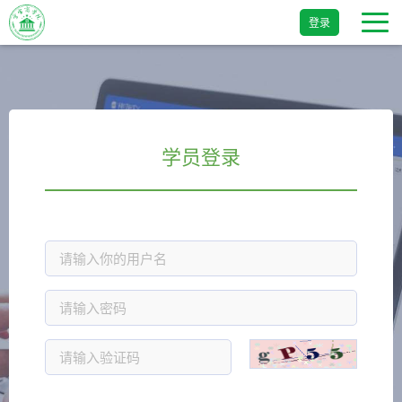
登录
学员登录