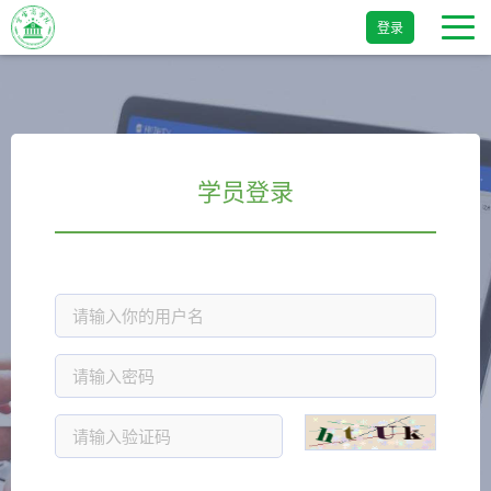
登录
学员登录